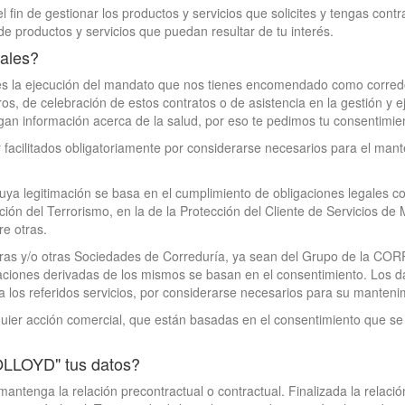
in de gestionar los productos y servicios que solicites y tengas contr
de productos y servicios que puedan resultar de tu interés.
nales?
s es la ejecución del mandato que nos tienes encomendado como corredo
ros, de celebración de estos contratos o de asistencia en la gestión y e
ngan información acerca de la salud, por eso te pedimos tu consentimien
 facilitados obligatoriamente por considerarse necesarios para el mant
ya legitimación se basa en el cumplimiento de obligaciones legales co
ción del Terrorismo, en la de la Protección del Cliente de Servicios d
re otras.
oras y/o otras Sociedades de Correduría, ya sean del Grupo de la COR
taciones derivadas de los mismos se basan en el consentimiento. Los d
a los referidos servicios, por considerarse necesarios para su manteni
quier acción comercial, que están basadas en el consentimiento que se l
OLLOYD" tus datos?
antenga la relación precontractual o contractual. Finalizada la rel