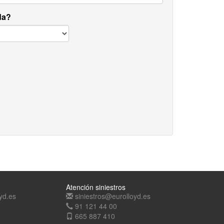
da?
Atención siniestros
yd.es
siniestros@eurolloyd.es
91 121 44 00
665 887 410