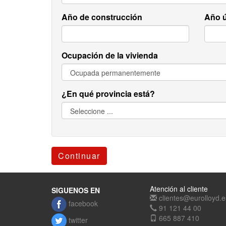
Año de construcción
Año ú
Ocupación de la vivienda
¿En qué provincia está?
Continuar
Atención al cliente
SIGUENOS EN
clientes@eurolloyd.e
facebook
91 121 44 00
665 887 410
twitter