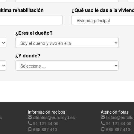
ltima rehabilitación
¿Qué uso le das a la vivien
¿Eres el dueño?
¿Y donde?
Información recibos
Atención flotas
s
clientes@eurolloyd.es
flotas@eurollo
91 121 44 00
91 121 44 00
665 887 410
665 887 410