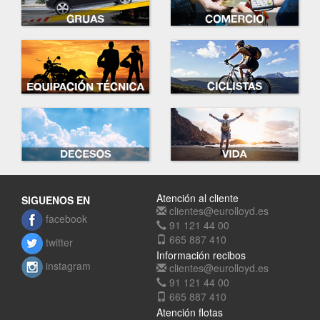
Atención al cliente
SIGUENOS EN
clientes@eurolloyd.es
facebook
91 121 44 00
665 887 410
twitter
Información recibos
instagram
clientes@eurolloyd.es
91 121 44 00
665 887 410
Atención flotas