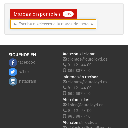
Marcas disponibles
839
► Escriba o seleccione la marca de moto
Atención al cliente
SIGUENOS EN
clientes@eurolloyd.es
facebook
91 121 44 00
665 887 410
twitter
Información recibos
instagram
clientes@eurolloyd.es
91 121 44 00
665 887 410
Atención flotas
flotas@eurolloyd.es
91 121 44 00
665 887 410
Atención siniestros
siniestros@eurolloyd.es